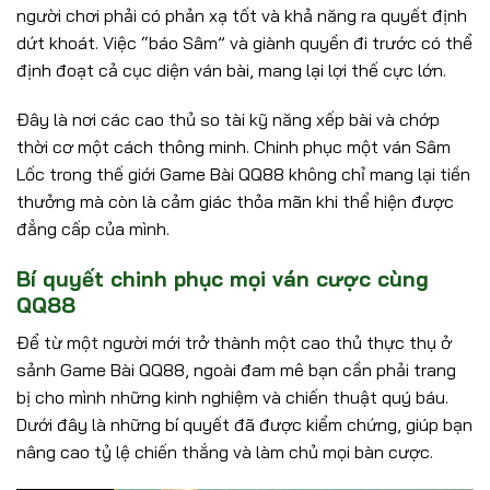
người chơi phải có phản xạ tốt và khả năng ra quyết định
dứt khoát. Việc “báo Sâm” và giành quyền đi trước có thể
định đoạt cả cục diện ván bài, mang lại lợi thế cực lớn.
Đây là nơi các cao thủ so tài kỹ năng xếp bài và chớp
thời cơ một cách thông minh. Chinh phục một ván Sâm
Lốc trong thế giới Game Bài QQ88 không chỉ mang lại tiền
thưởng mà còn là cảm giác thỏa mãn khi thể hiện được
đẳng cấp của mình.
Bí quyết chinh phục mọi ván cược cùng
QQ88
Để từ một người mới trở thành một cao thủ thực thụ ở
sảnh Game Bài QQ88, ngoài đam mê bạn cần phải trang
bị cho mình những kinh nghiệm và chiến thuật quý báu.
Dưới đây là những bí quyết đã được kiểm chứng, giúp bạn
nâng cao tỷ lệ chiến thắng và làm chủ mọi bàn cược.