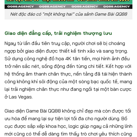
Nét độc đáo có “một không hai” của sảnh Game Bài QQ88
Giao diện đẳng cấp, trải nghiệm thượng lưu
Ngay từ lần đầu tiên truy cập, người chơi sẽ bị choáng
ngợp bởi giao diện được thiết kế tinh xảo và sang trọng.
Sử dụng công nghệ đồ họa 4K tân tiến, mọi hình ảnh đều
trở nên sắc nét, sống động đến từng chi tiết. Kết hợp với
hệ thống âm thanh chân thực, nền tảng đã tái hiện thành
công không khí sôi động của một sòng bạc quốc tế, mang
lại trải nghiệm chân thực như đang ngồi tại một bàn cược
ở Las Vegas.
Giao diện Game Bài QQ88 không chỉ đẹp mà còn được tối
ưu hóa để mang lại sự tiện lợi tối đa cho người dùng. Bố
cục được sắp xếp khoa học, logic giúp ngay cả những lính
mới cũng có thể dễ dàng tìm thấy trò chơi yêu thích cũng