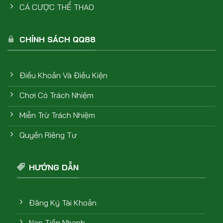
CÁ CƯỢC THỂ THAO
CHÍNH SÁCH QQ88
Điều Khoản Và Điều Kiện
Chơi Có Trách Nhiệm
Miễn Trừ Trách Nhiệm
Quyền Riêng Tư
HƯỚNG DẪN
Đăng Ký Tài Khoản
Nạp Tiền Nhanh