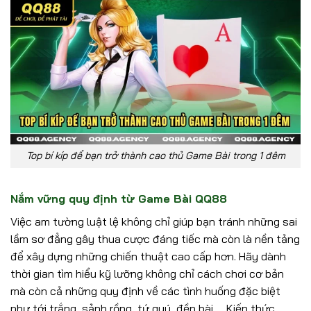
Top bí kíp để bạn trở thành cao thủ Game Bài trong 1 đêm
Nắm vững quy định từ Game Bài QQ88
Việc am tường luật lệ không chỉ giúp bạn tránh những sai
lầm sơ đẳng gây thua cược đáng tiếc mà còn là nền tảng
để xây dựng những chiến thuật cao cấp hơn. Hãy dành
thời gian tìm hiểu kỹ lưỡng không chỉ cách chơi cơ bản
mà còn cả những quy định về các tình huống đặc biệt
như tới trắng, sảnh rồng, tứ quý, đền bài,… Kiến thức