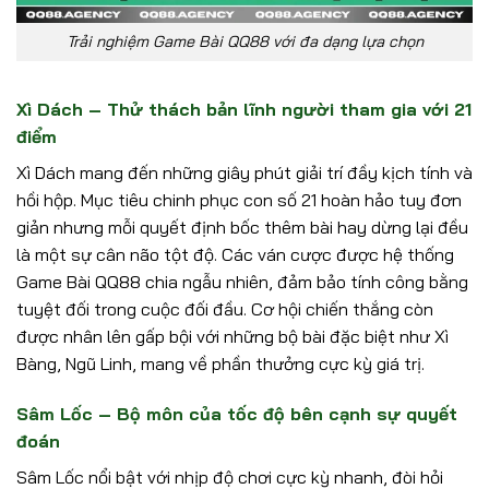
Trải nghiệm Game Bài QQ88 với đa dạng lựa chọn
Xì Dách – Thử thách bản lĩnh người tham gia với 21
điểm
Xì Dách mang đến những giây phút giải trí đầy kịch tính và
hồi hộp. Mục tiêu chinh phục con số 21 hoàn hảo tuy đơn
giản nhưng mỗi quyết định bốc thêm bài hay dừng lại đều
là một sự cân não tột độ. Các ván cược được hệ thống
Game Bài QQ88 chia ngẫu nhiên, đảm bảo tính công bằng
tuyệt đối trong cuộc đối đầu. Cơ hội chiến thắng còn
được nhân lên gấp bội với những bộ bài đặc biệt như Xì
Bàng, Ngũ Linh, mang về phần thưởng cực kỳ giá trị.
Sâm Lốc – Bộ môn của tốc độ bên cạnh sự quyết
đoán
Sâm Lốc nổi bật với nhịp độ chơi cực kỳ nhanh, đòi hỏi