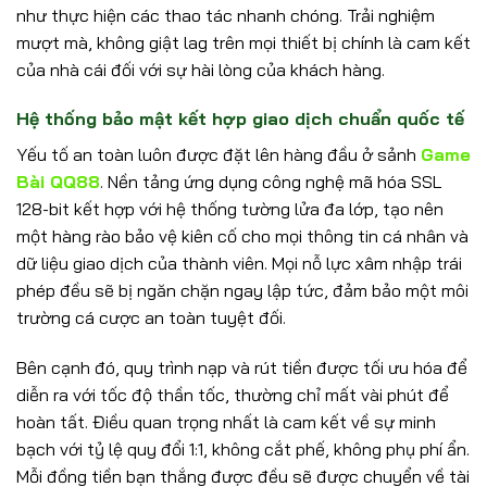
như thực hiện các thao tác nhanh chóng. Trải nghiệm
mượt mà, không giật lag trên mọi thiết bị chính là cam kết
của nhà cái đối với sự hài lòng của khách hàng.
Hệ thống bảo mật kết hợp giao dịch chuẩn quốc tế
Yếu tố an toàn luôn được đặt lên hàng đầu ở sảnh
Game
Bài QQ88
. Nền tảng ứng dụng công nghệ mã hóa SSL
128-bit kết hợp với hệ thống tường lửa đa lớp, tạo nên
một hàng rào bảo vệ kiên cố cho mọi thông tin cá nhân và
dữ liệu giao dịch của thành viên. Mọi nỗ lực xâm nhập trái
phép đều sẽ bị ngăn chặn ngay lập tức, đảm bảo một môi
trường cá cược an toàn tuyệt đối.
Bên cạnh đó, quy trình nạp và rút tiền được tối ưu hóa để
diễn ra với tốc độ thần tốc, thường chỉ mất vài phút để
hoàn tất. Điều quan trọng nhất là cam kết về sự minh
bạch với tỷ lệ quy đổi 1:1, không cắt phế, không phụ phí ẩn.
Mỗi đồng tiền bạn thắng được đều sẽ được chuyển về tài