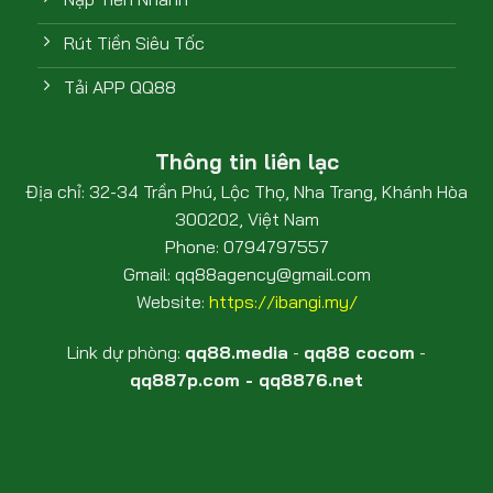
Rút Tiền Siêu Tốc
Tải APP QQ88
Thông tin liên lạc
Địa chỉ: 32-34 Trần Phú, Lộc Thọ, Nha Trang, Khánh Hòa
300202, Việt Nam
Phone: 0794797557
Gmail: qq88agency@gmail.com
Website:
https://ibangi.my/
Link dự phòng:
qq88.media
-
qq88 cocom
-
qq887p.com
-
qq8876.net