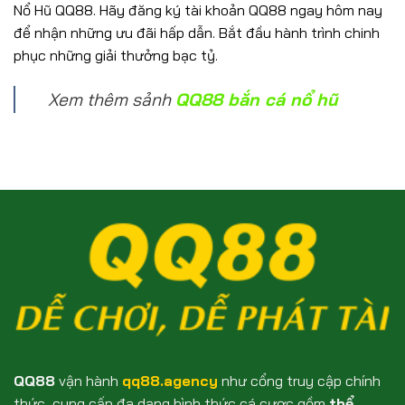
Nổ Hũ QQ88. Hãy đăng ký tài khoản QQ88 ngay hôm nay
để nhận những ưu đãi hấp dẫn. Bắt đầu hành trình chinh
phục những giải thưởng bạc tỷ.
Xem thêm sảnh
QQ88 bắn cá nổ hũ
QQ88
vận hành
qq88.agency
như cổng truy cập chính
thức, cung cấp đa dạng hình thức cá cược gồm
thể