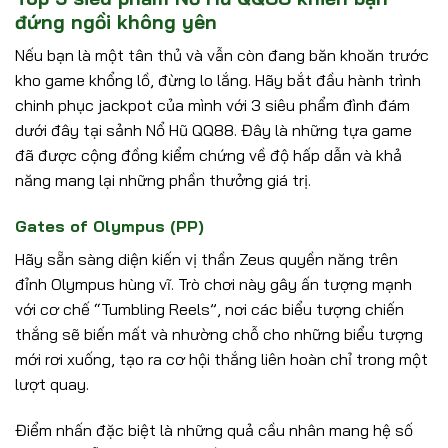
đứng ngồi không yên
Nếu bạn là một tân thủ và vẫn còn đang băn khoăn trước
kho game khổng lồ, đừng lo lắng. Hãy bắt đầu hành trình
chinh phục jackpot của mình với 3 siêu phẩm đình đám
dưới đây tại sảnh Nổ Hũ QQ88. Đây là những tựa game
đã được cộng đồng kiểm chứng về độ hấp dẫn và khả
năng mang lại những phần thưởng giá trị.
Gates of Olympus (PP)
Hãy sẵn sàng diện kiến vị thần Zeus quyền năng trên
đỉnh Olympus hùng vĩ. Trò chơi này gây ấn tượng mạnh
với cơ chế “Tumbling Reels”, nơi các biểu tượng chiến
thắng sẽ biến mất và nhường chỗ cho những biểu tượng
mới rơi xuống, tạo ra cơ hội thắng liên hoàn chỉ trong một
lượt quay.
Điểm nhấn đặc biệt là những quả cầu nhân mang hệ số