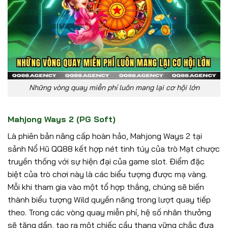
Những vòng quay miễn phí luôn mang lại cơ hội lớn
Mahjong Ways 2 (PG Soft)
Là phiên bản nâng cấp hoàn hảo, Mahjong Ways 2 tại
sảnh Nổ Hũ QQ88 kết hợp nét tinh túy của trò Mạt chược
truyền thống với sự hiện đại của game slot. Điểm đặc
biệt của trò chơi này là các biểu tượng được mạ vàng.
Mỗi khi tham gia vào một tổ hợp thắng, chúng sẽ biến
thành biểu tượng Wild quyền năng trong lượt quay tiếp
theo. Trong các vòng quay miễn phí, hệ số nhân thưởng
sẽ tăng dần, tạo ra một chiếc cầu thang vững chắc đưa