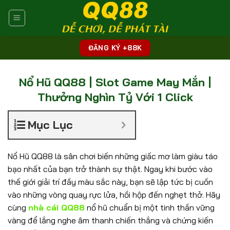
Skip
to
content
ĐĂNG KÝ +88K
Nổ Hũ QQ88 | Slot Game May Mắn |
Thưởng Nghìn Tỷ Với 1 Click
Mục Lục
Nổ Hũ QQ88 là sân chơi biến những giấc mơ làm giàu táo
bạo nhất của bạn trở thành sự thật. Ngay khi bước vào
thế giới giải trí đầy màu sắc này, bạn sẽ lập tức bị cuốn
vào những vòng quay rực lửa, hồi hộp đến nghẹt thở. Hãy
cùng
nhà cái QQ88
nổ hũ chuẩn bị một tinh thần vững
vàng để lắng nghe âm thanh chiến thắng và chứng kiến