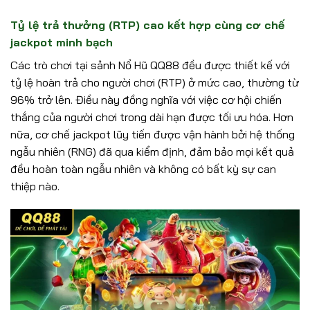
Tỷ lệ trả thưởng (RTP) cao kết hợp cùng cơ chế
jackpot minh bạch
Các trò chơi tại sảnh Nổ Hũ QQ88 đều được thiết kế với
tỷ lệ hoàn trả cho người chơi (RTP) ở mức cao, thường từ
96% trở lên. Điều này đồng nghĩa với việc cơ hội chiến
thắng của người chơi trong dài hạn được tối ưu hóa. Hơn
nữa, cơ chế jackpot lũy tiến được vận hành bởi hệ thống
ngẫu nhiên (RNG) đã qua kiểm định, đảm bảo mọi kết quả
đều hoàn toàn ngẫu nhiên và không có bất kỳ sự can
thiệp nào.