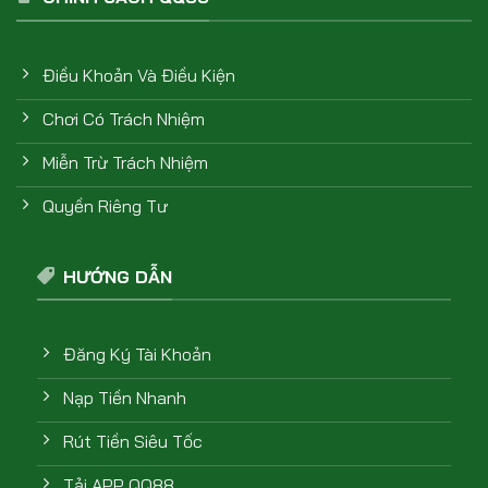
Điều Khoản Và Điều Kiện
Chơi Có Trách Nhiệm
Miễn Trừ Trách Nhiệm
Quyền Riêng Tư
HƯỚNG DẪN
Đăng Ký Tài Khoản
Nạp Tiền Nhanh
Rút Tiền Siêu Tốc
Tải APP QQ88