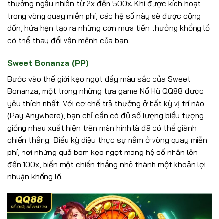
thưởng ngẫu nhiên từ 2x đến 500x. Khi được kích hoạt
trong vòng quay miễn phí, các hệ số này sẽ được cộng
dồn, hứa hẹn tạo ra những cơn mưa tiền thưởng khổng lồ
có thể thay đổi vận mệnh của bạn.
Sweet Bonanza (PP)
Bước vào thế giới kẹo ngọt đầy màu sắc của Sweet
Bonanza, một trong những tựa game Nổ Hũ QQ88 được
yêu thích nhất. Với cơ chế trả thưởng ở bất kỳ vị trí nào
(Pay Anywhere), bạn chỉ cần có đủ số lượng biểu tượng
giống nhau xuất hiện trên màn hình là đã có thể giành
chiến thắng. Điều kỳ diệu thực sự nằm ở vòng quay miễn
phí, nơi những quả bom kẹo ngọt mang hệ số nhân lên
đến 100x, biến một chiến thắng nhỏ thành một khoản lợi
nhuận khổng lồ.