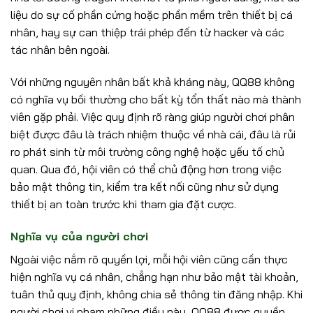
liệu do sự cố phần cứng hoặc phần mềm trên thiết bị cá
nhân, hay sự can thiệp trái phép đến từ hacker và các
tác nhân bên ngoài.
Với những nguyên nhân bất khả kháng này, QQ88 không
có nghĩa vụ bồi thường cho bất kỳ tổn thất nào mà thành
viên gặp phải. Việc quy định rõ ràng giúp người chơi phân
biệt được đâu là trách nhiệm thuộc về nhà cái, đâu là rủi
ro phát sinh từ môi trường công nghệ hoặc yếu tố chủ
quan. Qua đó, hội viên có thể chủ động hơn trong việc
bảo mật thông tin, kiểm tra kết nối cũng như sử dụng
thiết bị an toàn trước khi tham gia đặt cược.
Nghĩa vụ của người chơi
Ngoài việc nắm rõ quyền lợi, mỗi hội viên cũng cần thực
hiện nghĩa vụ cá nhân, chẳng hạn như bảo mật tài khoản,
tuân thủ quy định, không chia sẻ thông tin đăng nhập. Khi
người chơi vi phạm những điều này, QQ88 được quyền