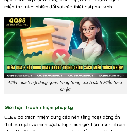
miễn trừ trách nhiệm đối với các thiệt hại phát sinh.
Điểm qua 3 nội dung quan trong trong chính sách Miễn trách
nhiệm
Giới hạn trách nhiệm pháp lý
QQ88 có trách nhiệm cung cấp nền tảng hoạt động ổn
định và dịch vụ minh bạch. Tuy nhiên giới hạn trách nhiệm