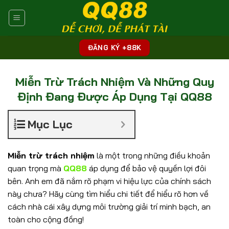
Skip
to
content
ĐĂNG KÝ +88K
Miễn Trừ Trách Nhiệm Và Những Quy
Định Đang Được Áp Dụng Tại QQ88
Mục Lục
Miễn trừ trách nhiệm
là một trong những điều khoản
quan trọng mà
QQ88
áp dụng để bảo vệ quyền lợi đôi
bên. Anh em đã nắm rõ phạm vi hiệu lực của chính sách
này chưa? Hãy cùng tìm hiểu chi tiết để hiểu rõ hơn về
cách nhà cái xây dựng môi trường giải trí minh bạch, an
toàn cho cộng đồng!