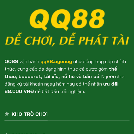
QQ88
vận hành
qq88.agency
như cổng truy cập chính
thức, cung cấp đa dạng hình thức cá cược gồm
thể
thao, baccarat, tài xỉu, nổ hũ và bắn cá
. Người chơi
đăng ký tài khoản ngay hôm nay có thể nhận
ưu đãi
88.000 VNĐ
để bắt đầu trải nghiệm.
KHO TRÒ CHƠI