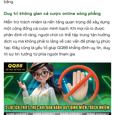
bằng.
Duy trì không gian cá cược online sòng phẳng
Miễn trừ trách nhiệm là nền tảng quan trọng để xây dựng
một cộng đồng cá cược minh bạch. Khi mọi rủi ro được
phân định rõ ràng, người chơi có thể tập trung tận hưởng
dịch vụ mà không phải lo lắng về các vấn đề pháp lý phức
tạp. Đây cũng là yếu tố giúp QQ88 khẳng định uy tín, duy
trì sự tin tưởng từ phía người tham gia.