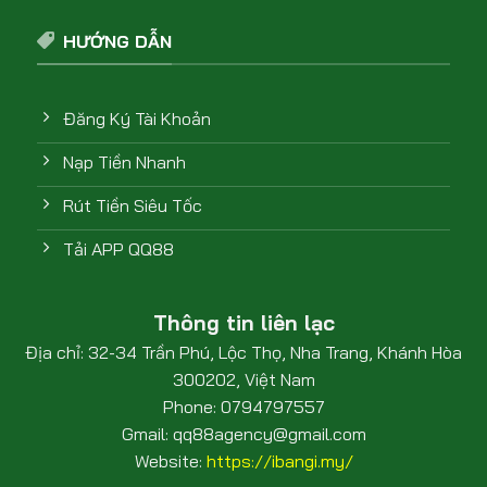
HƯỚNG DẪN
Đăng Ký Tài Khoản
Nạp Tiền Nhanh
Rút Tiền Siêu Tốc
Tải APP QQ88
Thông tin liên lạc
Địa chỉ: 32-34 Trần Phú, Lộc Thọ, Nha Trang, Khánh Hòa
300202, Việt Nam
Phone: 0794797557
Gmail: qq88agency@gmail.com
Website:
https://ibangi.my/