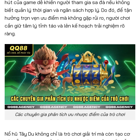
hút của game dễ khiến người tham gia sa đà nếu không
biết quản lý thời gian và ngân sách hợp lý. Do đó, để tận
hưởng trọn vẹn ưu điểm mà không gặp rủi ro, người chơi
cần giữ tâm lý tỉnh táo và lên kế hoạch trải nghiệm rõ
ràng.
Các chuyên gia phân tích ưu nhược điểm của trò chơi
Nổ hũ Tây Du không chỉ là trò chơi giải trí mà còn tạo cơ