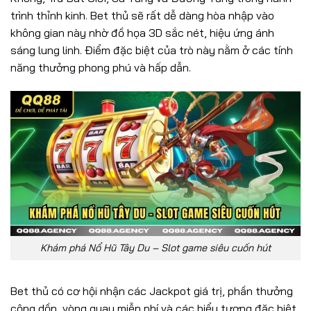
trình thỉnh kinh. Bet thủ sẽ rất dễ dàng hòa nhập vào
không gian này nhờ đồ họa 3D sắc nét, hiệu ứng ánh
sáng lung linh. Điểm đặc biệt của trò này nằm ở các tính
năng thưởng phong phú và hấp dẫn.
Khám phá Nổ Hũ Tây Du – Slot game siêu cuốn hút
Bet thủ có cơ hội nhận các Jackpot giá trị, phần thưởng
cộng dồn, vòng quay miễn phí và các biểu tượng đặc biệt.