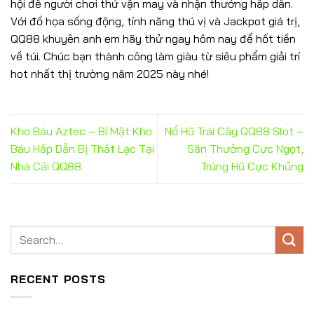
hội để người chơi thử vận may và nhận thưởng hấp dẫn.
Với đồ họa sống động, tính năng thú vị và Jackpot giá trị,
QQ88 khuyên anh em hãy thử ngay hôm nay để hốt tiền
về túi. Chúc bạn thành công làm giàu từ siêu phẩm giải trí
hot nhất thị trường năm 2025 này nhé!
Kho Báu Aztec – Bí Mật Kho
Nổ Hũ Trái Cây QQ88 Slot –
Báu Hấp Dẫn Bị Thất Lạc Tại
Săn Thưởng Cực Ngọt,
Nhà Cái QQ88
Trúng Hũ Cực Khủng
RECENT POSTS