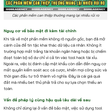
Các phần mềm can thiệp thường mang lại nhiều rủi ro
Nguy cơ về bảo mật đi kèm tài chính
Khi tải về một phần mềm không rõ nguồn gốc, bạn đã mở
cánh cửa để tin tặc khai thác dữ liệu cá nhân. Không ít
trường hợp mất trắng tài khoản ngân hàng hoặc bị chiếm
đoạt toàn bộ số dư chỉ vì cả tin vào tool hack tài xỉu.
Ngoài ra, việc bị đánh cắp mật khẩu còn dẫn đến nguy cơ
mất quyền kiểm soát acc cá cược, khiến mọi công sức và
thời gian đầu tư trở thành vô nghĩa. Đây là cái giá quá
đắt mà nhiều bet thủ phải trả cho sự lựa chọn thiếu an
toàn.
Vấn đề pháp lý cùng hậu quả lâu dài về sau
Không chỉ dừng lại ở vấn đề bảo mật, việc sử dụng tool