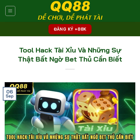
Skip
to
content
ĐĂNG KÝ +88K
Tool Hack Tài Xỉu Và Những Sự
Thật Bất Ngờ Bet Thủ Cần Biết
06
Sep