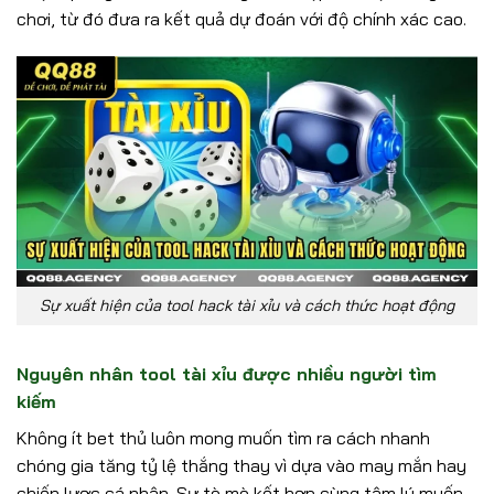
chơi, từ đó đưa ra kết quả dự đoán với độ chính xác cao.
Sự xuất hiện của tool hack tài xỉu và cách thức hoạt động
Nguyên nhân tool tài xỉu được nhiều người tìm
kiếm
Không ít bet thủ luôn mong muốn tìm ra cách nhanh
chóng gia tăng tỷ lệ thắng thay vì dựa vào may mắn hay
chiến lược cá nhân. Sự tò mò kết hợp cùng tâm lý muốn