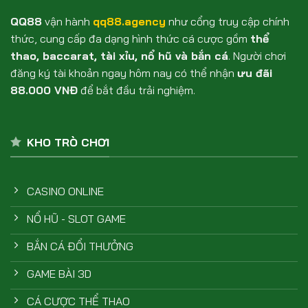
QQ88
vận hành
qq88.agency
như cổng truy cập chính
thức, cung cấp đa dạng hình thức cá cược gồm
thể
thao, baccarat, tài xỉu, nổ hũ và bắn cá
. Người chơi
đăng ký tài khoản ngay hôm nay có thể nhận
ưu đãi
88.000 VNĐ
để bắt đầu trải nghiệm.
KHO TRÒ CHƠI
CASINO ONLINE
NỔ HŨ - SLOT GAME
BẮN CÁ ĐỔI THƯỞNG
GAME BÀI 3D
CÁ CƯỢC THỂ THAO