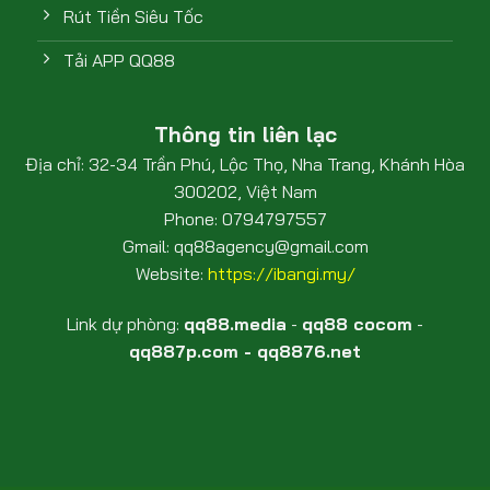
Rút Tiền Siêu Tốc
Tải APP QQ88
Thông tin liên lạc
Địa chỉ: 32-34 Trần Phú, Lộc Thọ, Nha Trang, Khánh Hòa
300202, Việt Nam
Phone: 0794797557
Gmail: qq88agency@gmail.com
Website:
https://ibangi.my/
Link dự phòng:
qq88.media
-
qq88 cocom
-
qq887p.com
-
qq8876.net