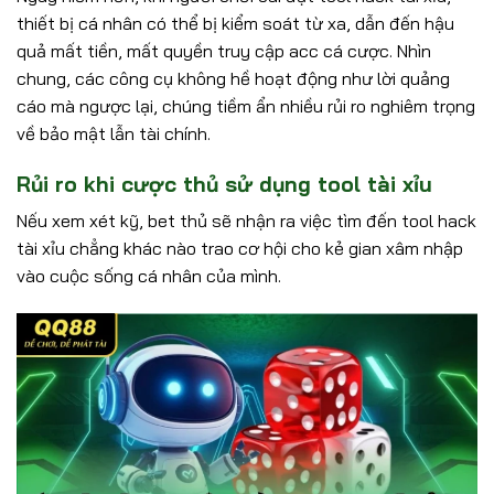
thiết bị cá nhân có thể bị kiểm soát từ xa, dẫn đến hậu
quả mất tiền, mất quyền truy cập acc cá cược. Nhìn
chung, các công cụ không hề hoạt động như lời quảng
cáo mà ngược lại, chúng tiềm ẩn nhiều rủi ro nghiêm trọng
về bảo mật lẫn tài chính.
Rủi ro khi cược thủ sử dụng tool tài xỉu
Nếu xem xét kỹ, bet thủ sẽ nhận ra việc tìm đến tool hack
tài xỉu chẳng khác nào trao cơ hội cho kẻ gian xâm nhập
vào cuộc sống cá nhân của mình.