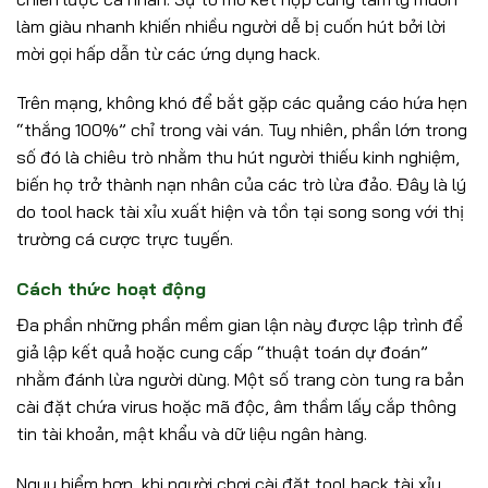
làm giàu nhanh khiến nhiều người dễ bị cuốn hút bởi lời
mời gọi hấp dẫn từ các ứng dụng hack.
Trên mạng, không khó để bắt gặp các quảng cáo hứa hẹn
“thắng 100%” chỉ trong vài ván. Tuy nhiên, phần lớn trong
số đó là chiêu trò nhằm thu hút người thiếu kinh nghiệm,
biến họ trở thành nạn nhân của các trò lừa đảo. Đây là lý
do tool hack tài xỉu xuất hiện và tồn tại song song với thị
trường cá cược trực tuyến.
Cách thức hoạt động
Đa phần những phần mềm gian lận này được lập trình để
giả lập kết quả hoặc cung cấp “thuật toán dự đoán”
nhằm đánh lừa người dùng. Một số trang còn tung ra bản
cài đặt chứa virus hoặc mã độc, âm thầm lấy cắp thông
tin tài khoản, mật khẩu và dữ liệu ngân hàng.
Nguy hiểm hơn, khi người chơi cài đặt tool hack tài xỉu,