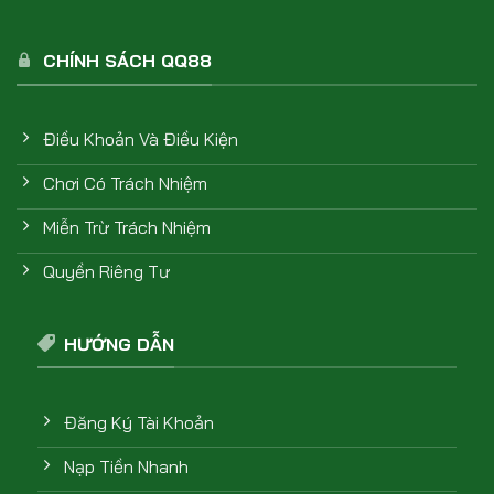
CHÍNH SÁCH QQ88
Điều Khoản Và Điều Kiện
Chơi Có Trách Nhiệm
Miễn Trừ Trách Nhiệm
Quyền Riêng Tư
HƯỚNG DẪN
Đăng Ký Tài Khoản
Nạp Tiền Nhanh