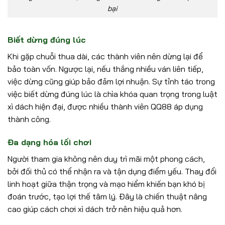
bại
Biết dừng đúng lúc
Khi gặp chuỗi thua dài, các thành viên nên dừng lại để
bảo toàn vốn. Ngược lại, nếu thắng nhiều ván liên tiếp,
việc dừng cũng giúp bảo đảm lợi nhuận. Sự tỉnh táo trong
việc biết dừng đúng lúc là chìa khóa quan trọng trong luật
xì dách hiện đại, được nhiều thành viên QQ88 áp dụng
thành công.
Đa dạng hóa lối chơi
Người tham gia không nên duy trì mãi một phong cách,
bởi đối thủ có thể nhận ra và tận dụng điểm yếu. Thay đổi
linh hoạt giữa thận trọng và mạo hiểm khiến bạn khó bị
đoán trước, tạo lợi thế tâm lý. Đây là chiến thuật nâng
cao giúp cách chơi xì dách trở nên hiệu quả hơn.