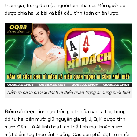
tham gia, trong đó một người làm nhà cái. Mỗi người sẽ
được chia hai lá bài và bắt đầu tính toán chiến lược.
Nắm rõ cách chơi xì dách là điều quan trọng ai cũng phải biết
Điểm số được tính dựa trên giá trị của các lá bài, trong
đó từ hai đến mười giữ nguyên giá trị, J, Q, K được tính
mười điểm. Lá Át linh hoạt, có thể tính một hoặc mười
một điểm tùy theo tình huống. Các bạn phải đạt từ mười