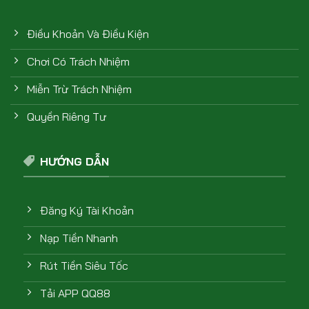
Điều Khoản Và Điều Kiện
Chơi Có Trách Nhiệm
Miễn Trừ Trách Nhiệm
Quyền Riêng Tư
HƯỚNG DẪN
Đăng Ký Tài Khoản
Nạp Tiền Nhanh
Rút Tiền Siêu Tốc
Tải APP QQ88