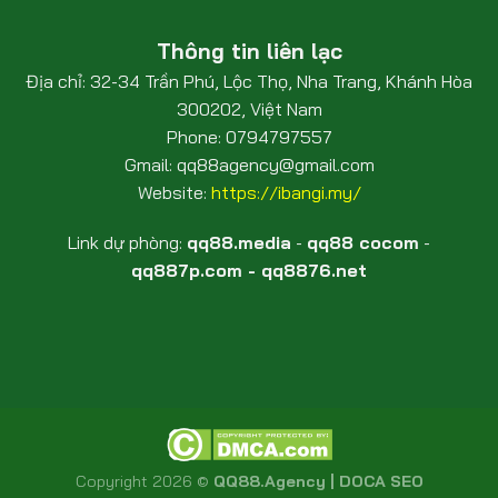
Thông tin liên lạc
Địa chỉ: 32-34 Trần Phú, Lộc Thọ, Nha Trang, Khánh Hòa
300202, Việt Nam
Phone: 0794797557
Gmail: qq88agency@gmail.com
Website:
https://ibangi.my/
Link dự phòng:
qq88.media
-
qq88 cocom
-
qq887p.com
-
qq8876.net
Copyright 2026 ©
QQ88.Agency | DOCA SEO