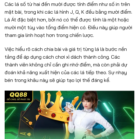
Các lá số từ hai đến mười được tính điểm như số in trên
mặt bài, trong khi các lá hình J, Q, K đều bằng mười điểm.
Lá Át đặc biệt hơn, bởi nó có thể được tính là một hoặc
mười một tùy vào tổng điểm hiện có. Điều này giúp người
tham gia linh hoạt hơn trong chiến lược.
Việc hiểu rõ cách chia bài và giá trị từng lá là bước nền
tảng để áp dụng cách chơi xì dách thành công. Các
thành viên không chỉ cần ghi nhớ điểm, mà còn phải dự
đoán khả năng xuất hiện của các lá tiếp theo. Sự nhạy
bén trong khâu này sẽ giúp tạo lợi thế đáng kể.