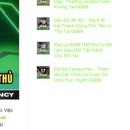
Đẹp, Thưởng Jackpot Siêu
Sep
Khủng Tại QQ88
Dàn Đề 36 Số – Top 6 Bí
18
Kíp Thành Công Cho Tân Lô
Sep
Thủ Tại QQ88
Đại Lý QQ88 | Mở Ra Cơ Hội
18
Làm Giàu Bất Tận Dành
Sep
Cho Đối Tác
Đá Gà Campuchia – Tham
17
Gia Sân Chơi Cá Cược Gà
Sep
Chọi Trực Tuyến QQ88
o. Việc
cái
t.