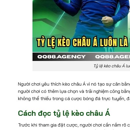
Tỷ lệ kèo châu Á l
Người chơi yêu thích kèo châu Á vì nó tạo sự cân bằn
người chơi có thêm lựa chọn và trải nghiệm công bằng
không thể thiếu trong cá cược bóng đá trực tuyến, đặ
Cách đọc tỷ lệ kèo châu Á
Trước khi tham gia đặt cược, người chơi cần nắm rõ c