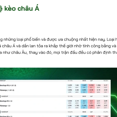
ệ kèo châu Á
ng những loại phổ biến và được ưa chuộng nhất hiện nay. Loại 
châu Á và dần lan tỏa ra khắp thế giới nhờ tính công bằng và
òa như châu Âu, thay vào đó, mọi trận đấu đều có phân định t