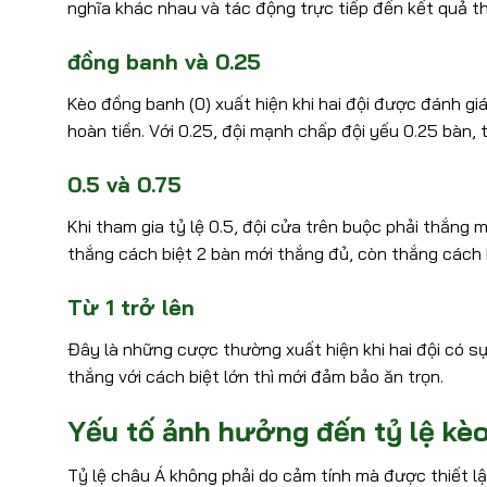
nghĩa khác nhau và tác động trực tiếp đến kết quả t
đồng banh và 0.25
Kèo đồng banh (0) xuất hiện khi hai đội được đánh gi
hoàn tiền. Với 0.25, đội mạnh chấp đội yếu 0.25 bàn,
0.5 và 0.75
Khi tham gia tỷ lệ 0.5, đội cửa trên buộc phải thắng m
thắng cách biệt 2 bàn mới thắng đủ, còn thắng cách bi
Từ 1 trở lên
Đây là những cược thường xuất hiện khi hai đội có sự 
thắng với cách biệt lớn thì mới đảm bảo ăn trọn.
Yếu tố ảnh hưởng đến tỷ lệ kèo
Tỷ lệ châu Á không phải do cảm tính mà được thiết lập