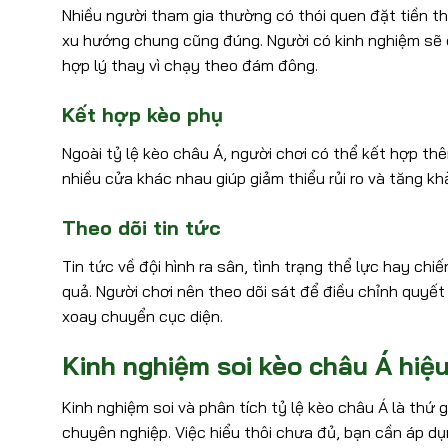
Nhiều người tham gia thường có thói quen đặt tiền the
xu hướng chung cũng đúng. Người có kinh nghiệm sẽ q
hợp lý thay vì chạy theo đám đông.
Kết hợp kèo phụ
Ngoài tỷ lệ kèo châu Á, người chơi có thể kết hợp th
nhiều cửa khác nhau giúp giảm thiểu rủi ro và tăng khả
Theo dõi tin tức
Tin tức về đội hình ra sân, tình trạng thể lực hay c
quả. Người chơi nên theo dõi sát để điều chỉnh quyết
xoay chuyển cục diện.
Kinh nghiệm soi kèo châu Á hiệu
Kinh nghiệm soi và phân tích tỷ lệ kèo châu Á là thứ
chuyên nghiệp. Việc hiểu thôi chưa đủ, bạn cần áp d