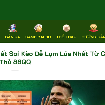
BẮN CÁ
GAME BÀI 3D
THỂ THAO
HƯỚNG DẪ
yết Soi Kèo Dễ Lụm Lúa Nhất Từ 
Thủ 88QQ