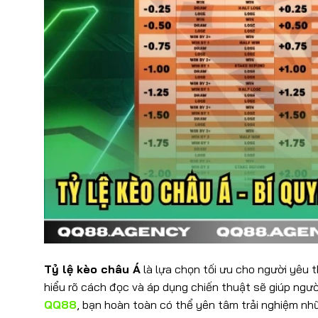
Tỷ lệ kèo châu Á
là lựa chọn tối ưu cho người yêu t
hiểu rõ cách đọc và áp dụng chiến thuật sẽ giúp ngư
QQ88
, bạn hoàn toàn có thể yên tâm trải nghiệm n