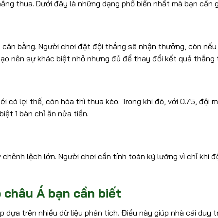
hắng thua. Dưới đây là những dạng phổ biến nhất mà bạn cần g
á cân bằng. Người chơi đặt đội thắng sẽ nhận thưởng, còn nếu 
 tạo nên sự khác biệt nhỏ nhưng đủ để thay đổi kết quả thắng 
ới có lợi thế, còn hòa thì thua kèo. Trong khi đó, với 0.75, đội
ệt 1 bàn chỉ ăn nửa tiền.
chênh lệch lớn. Người chơi cần tính toán kỹ lưỡng vì chỉ khi 
 châu Á bạn cần biết
 dựa trên nhiều dữ liệu phân tích. Điều này giúp nhà cái duy t