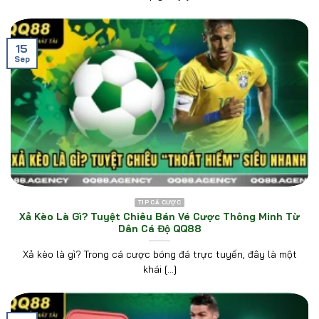
15
Sep
TIP CÁ CƯỢC
Xả Kèo Là Gì? Tuyệt Chiêu Bán Vé Cược Thông Minh Từ
Dân Cá Độ QQ88
Xả kèo là gì? Trong cá cược bóng đá trực tuyến, đây là một
khái [...]