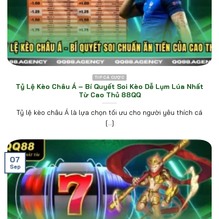
TIP CÁ CƯỢC
Tỷ Lệ Kèo Châu Á – Bí Quyết Soi Kèo Dễ Lụm Lúa Nhất
Từ Cao Thủ 88QQ
Tỷ lệ kèo châu Á là lựa chọn tối ưu cho người yêu thích cá
[...]
07
Sep