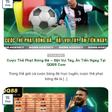
15
Sep
TIP CÁ CƯỢC
Cược Thẻ Phạt Bóng Đá – Đặt Vui Tay, Ăn Tiền Ngay Tại
QQ88 Com
Trong thế giới cá cược bóng đá trực tuyến, cược thẻ phạt
bóng đá là [...]
15
Sep