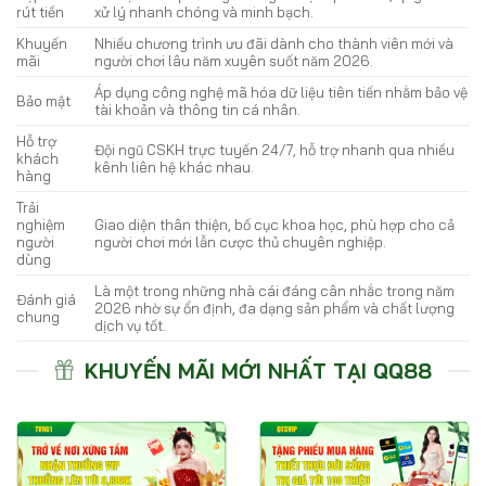
rút tiền
xử lý nhanh chóng và minh bạch.
Khuyến
Nhiều chương trình ưu đãi dành cho thành viên mới và
mãi
người chơi lâu năm xuyên suốt năm 2026.
Áp dụng công nghệ mã hóa dữ liệu tiên tiến nhằm bảo vệ
Bảo mật
tài khoản và thông tin cá nhân.
Hỗ trợ
Đội ngũ CSKH trực tuyến 24/7, hỗ trợ nhanh qua nhiều
khách
kênh liên hệ khác nhau.
hàng
Trải
nghiệm
Giao diện thân thiện, bố cục khoa học, phù hợp cho cả
người
người chơi mới lẫn cược thủ chuyên nghiệp.
dùng
Là một trong những nhà cái đáng cân nhắc trong năm
Đánh giá
2026 nhờ sự ổn định, đa dạng sản phẩm và chất lượng
chung
dịch vụ tốt.
KHUYẾN MÃI MỚI NHẤT TẠI QQ88