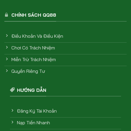
CHÍNH SÁCH QQ88
Điều Khoản Và Điều Kiện
Chơi Có Trách Nhiệm
Miễn Trừ Trách Nhiệm
Quyền Riêng Tư
HƯỚNG DẪN
Đăng Ký Tài Khoản
Nạp Tiền Nhanh